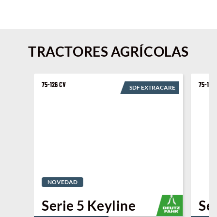
TRACTORES AGRÍCOLAS
75-126 CV
75-106
SDF EXTRACARE
NOVEDAD
Serie 5 Keyline
Se