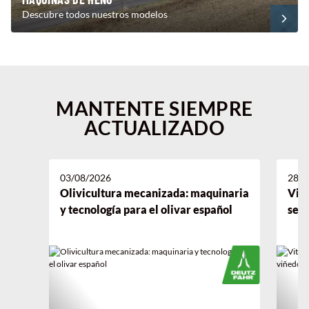
Descubre todos nuestros modelos
MANTENTE SIEMPRE
ACTUALIZADO
03/08/2026
28/0
Olivicultura mecanizada: maquinaria
Viti
y tecnología para el olivar español
serv